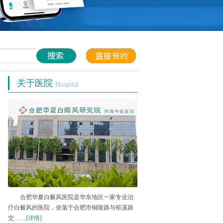
关于医院
Hospital
合肥华夏白癜风医院是华东地区一家专业治
疗白癜风的医院，坐落于合肥市铜陵路与裕溪路
交……
[详情]