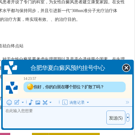
患者开设了专门的科室，为女性白癜风患者建立康复家园。在女性
水平都与保持同步，并且引进新一代“308nm准分子光疗治疗体
合的治疗方案，终实现有效、、的治疗目的。
性祛白终点站
对于女性白癜风要考虑生理周期以及是否会遗传两个因素。在生理
合肥华夏白癜风预约挂号中心
形成，导致白癜风病情不稳定。这个时期，在用药和剂量上都要酌情
传率，女性白癜风患者在治疗时，只有阻断遗传因素，才能降低遗传
14:23:57
期，能治疗白癜风吗？
你好，你的白斑在哪个部位？扩散了吗？
方便患者就诊，医院开通网络预约通道，您可以点击【在线预
，也可通过免费咨询热线：400-688-9875 进行交流咨询。
：
QQ空间
新浪微博
腾讯微博
人人网
微信