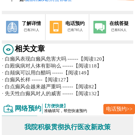
了解详情
电话预约
在线答疑
已有291人
已有785人
已有826人
相关文章
·
白癞风表现白癞风危害大吗
------【阅读120】
·
白殿疯病对人体有影响么
------【阅读118】
·
白颠疯可以用白醋吗
------【阅读149】
·
白癫风长样
------【阅读127】
·
白点癫风会越来越严重吗
------【阅读82】
·
先天性白癫风对人的威害
------【阅读132】
【方便快捷】
网络预约
电话预约>>
准确填写，帮您快速预约
我院积极贯彻执行医改新政策