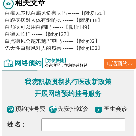
相关文章
·
白癞风表现白癞风危害大吗
------【阅读120】
·
白殿疯病对人体有影响么
------【阅读118】
·
白颠疯可以用白醋吗
------【阅读149】
·
白癫风长样
------【阅读127】
·
白点癫风会越来越严重吗
------【阅读82】
·
先天性白癫风对人的威害
------【阅读132】
【方便快捷】
网络预约
电话预约>>
准确填写，帮您快速预约
我院积极贯彻执行医改新政策
开展网络预约挂号服务
免
预约挂号费
优
先安排就诊
享
医生会诊
姓 名：
*