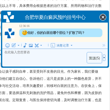
合肥华夏白癜风预约挂号中心
元以上不等，具体费用会根据患者的治疗方案、所用药物和治疗次数
12:36:16
保局的政策为准，不同地区的医保政策差异较大。其他商业保险的报
你好，你的白斑在哪个部位？扩散了吗？
在这里，我要特别提醒大家，选择正规医疗机构至关重要。千万不要
12:36:18
旗号的小诊所，它们往往收费高昂且不正规，不仅可能延误病情，还可
出现白斑多长时间了？
选择有资质、有经验的专科医院，才能让孩子的治疗之路走得更稳
点滴关怀：给孩子较好的支持
接受治疗后，日常生活中的关怀和心理支持，与医学治疗同样重要。白
会让孩子感到自卑，甚至受到不友善的目光。作为家长，我们要做
助他们建立自信心。告诉他们，这只是皮肤上的一种颜色差异，并不
参与社交活动，培养兴趣爱好，转移对白斑的注意力。在饮食上，保
方面，要选择温和无刺激的洗护用品，避免外伤和摩擦，因为皮肤的
斑出现。定期复查，与医生保持密切沟通，及时调整治疗方案，也是