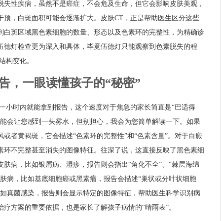
脱失性疾病，虽然不是癌症，不会危及生命，但它会影响皮肤美观，
干预，白斑面积可能会逐渐扩大。皮肤CT，正是帮助医生区分这些
到白斑区域黑色素细胞的数量、形态以及色素环的完整性，为精确诊
伍德灯检查更为深入和具体，毕竟伍德灯只能观察到色素脱失的程
胞结构变化。
报告，一眼读懂孩子的“秘密”
到一小时内就能拿到报告，这个速度对于焦急的家长简直是“巴适得
可能会让您感到一头雾水，但别担心，我会为您简单解读一下。如果
或者黄褐斑，它会描述“色素环的完整性”和“色素含量”。对于白癜
素环不完整甚至消失的图像特征。往深了说，这直接反映了黑色素细
肤病，比如银屑病、湿疹，报告则会指出“角化不全”、“棘层海绵
皮肤病，比如基底细胞癌或黑素瘤，报告会描述“巢状或分叶状细胞
比如真菌感染，报告则会显示特定的图像特征，帮助医生科学识别病
治疗方案的重要依据，也是家长了解孩子病情的“晴雨表”。