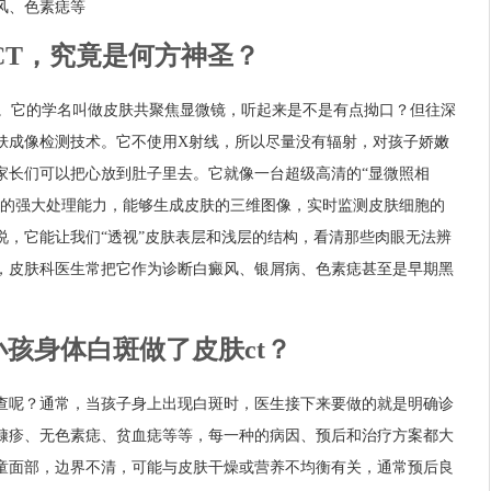
风、色素痣等
CT，究竟是何方神圣？
目。它的学名叫做皮肤共聚焦显微镜，听起来是不是有点拗口？但往深
肤成像检测技术。它不使用X射线，所以尽量没有辐射，对孩子娇嫩
家长们可以把心放到肚子里去。它就像一台超级高清的“显微照相
机的强大处理能力，能够生成皮肤的三维图像，实时监测皮肤细胞的
说，它能让我们“透视”皮肤表层和浅层的结构，看清那些肉眼无法辨
，皮肤科医生常把它作为诊断白癜风、银屑病、色素痣甚至是早期黑
孩身体白斑做了皮肤ct？
查呢？通常，当孩子身上出现白斑时，医生接下来要做的就是明确诊
糠疹、无色素痣、贫血痣等等，每一种的病因、预后和治疗方案都大
童面部，边界不清，可能与皮肤干燥或营养不均衡有关，通常预后良