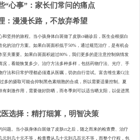
些“心事”：家长们常问的痛点
理：漫漫长路，不放弃希望
心和坚持的旅程。当小孩身体白斑做了皮肤ct确诊后，医生会根据白
性化的治疗方案。如果白斑面积低于50%，通过规范治疗，是有机会
作至关重要。如果白斑面积超过80%，我们更多的是注意控制病情发
情况，看能恢复多少。治疗方法多种多样，包括药物疗法、光疗、手
物疗法和日常护理都必须遵从医嘱，切勿自行尝试。富含维生素C(注
但过多的摄取可能会抑制黑色素细胞的合成，所以需要适量控制。夏
肤有刺激作用，需要做好防晒，而冬季则可以适当晒太阳，以促进黑
就医选择：精打细算，明智决策
的问题。当小孩身体白斑做了皮肤ct之后，随之而来的检查费、治疗
几元到几十元不等，检查费从几十元到几百元不等，而整个疗程，包