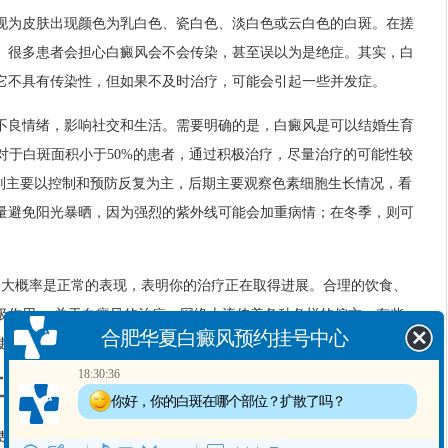
现为皮肤出现颜色为乳白色、瓷白色、淡白色或云白色的白斑。在搓
。很多患者会担心白癜风会不会传染，甚至误以为是绝症。其实，白
它不具有传染性，但如果不及时治疗，可能会引起一些并发症。
不良情绪，影响社交和生活。需要明确的是，白癜风是可以结婚生育
。对于白斑面积小于50%的患者，通过积极治疗，尽量治疗的可能性较
，则主要以控制和预防反复为主，后期主要观察色素细胞生长情况，看
量避免阳光暴晒，因为强烈的紫外线可能会加重病情；在冬季，则可
的，大概率是正常的表现，表明你的治疗正在取得进展。合理的饮食、
极作用。 关于白癜风的治疗，网络上流传着各种各样的偏方，有些
合肥华夏白癜风预约挂号中心
使用前一定要咨询医生的意见，切勿盲目使用，以免延误病情。
18:30:36
五、关于费用与保护
你好，你的白斑在哪个部位？扩散了吗？
费、检查费和治疗费。挂号费一般在几元到几十元不等，检查费则根