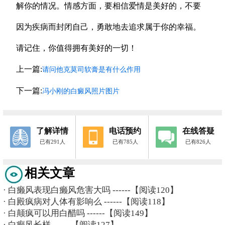
解你的情况。情感方面，要相信爱情是美好的，不要
因为疾病而封闭自己，勇敢地去追求属于你的幸福。
请记住，你值得拥有美好的一切！
上一篇:
请问他克莫司软膏是有什么作用
下一篇:
冯小刚的白癜风照片图片
了解详情
电话预约
在线答疑
已有291人
已有785人
已有826人
相关文章
·
白癞风表现白癞风危害大吗
------【阅读120】
·
白殿疯病对人体有影响么
------【阅读118】
·
白颠疯可以用白醋吗
------【阅读149】
·
白癫风长样
------【阅读127】