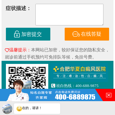
症状描述：
在线答疑
加密提交
温馨提示：
本网站已加密，较好保证您的隐私安全，
就诊前通过手机预约可免排队等候，免挂号费。
祛白热线：400-688-9875
健康专线：130-0306-3616
合肥市铜陵路与合裕路交叉口
东北角（天成大厦旁）
在的，请讲！
Copyright © 2019
合肥华夏白癜风研究院附属中医医院