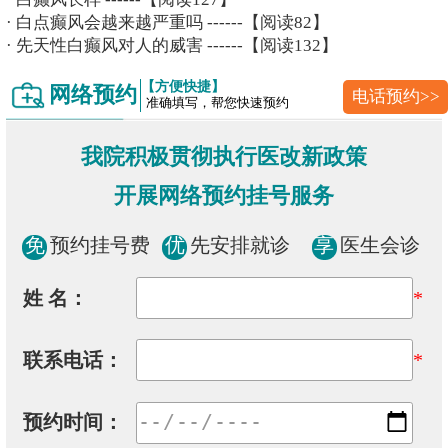
·
白点癫风会越来越严重吗
------【阅读82】
·
先天性白癫风对人的威害
------【阅读132】
【方便快捷】
网络预约
电话预约>>
准确填写，帮您快速预约
我院积极贯彻执行医改新政策
开展网络预约挂号服务
免
预约挂号费
优
先安排就诊
享
医生会诊
姓 名：
*
联系电话：
*
预约时间：