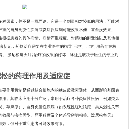
多种因素，并不是一概而论。它是一个剂量相对较低的用法，可能对
严重的自身免疫性疾病或炎症反应则可能效果不佳，甚至没效果。
生根据患者的具体病情、病情严重程度、对药物的耐受性以及其他相
患者切记，药物治疗需要在专业医生的指导下进行，自行用药存在极
情。 泼尼松每天1片治疗的效果的好坏，终还是取决于医生的专业判
泼尼松的药理作用及适应症
主要作用机制是通过结合细胞内的糖皮质激素受体，从而影响基因表
作用。其临床应用十分广泛，常用于治疗各种炎症性疾病，例如类风
炎、荨麻疹）、自身免疫性疾病（如系统性红斑狼疮、类风湿性关节
的效果与疾病类型、严重程度及个体差异密切相关。泼尼松每天1
有效，但对于重症患者可能效果有限。