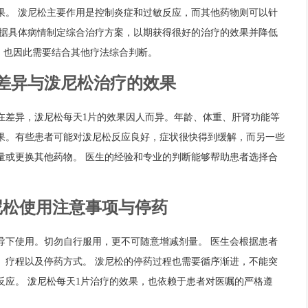
果。 泼尼松主要作用是控制炎症和过敏反应，而其他药物则可以针
根据具体病情制定综合治疗方案，以期获得很好的治疗的效果并降低
，也因此需要结合其他疗法综合判断。
个体差异与泼尼松治疗的效果
在差异，泼尼松每天1片的效果因人而异。年龄、体重、肝肾功能等
果。有些患者可能对泼尼松反应良好，症状很快得到缓解，而另一些
量或更换其他药物。 医生的经验和专业的判断能够帮助患者选择合
泼尼松使用注意事项与停药
导下使用。切勿自行服用，更不可随意增减剂量。 医生会根据患者
、疗程以及停药方式。 泼尼松的停药过程也需要循序渐进，不能突
反应。 泼尼松每天1片治疗的效果，也依赖于患者对医嘱的严格遵