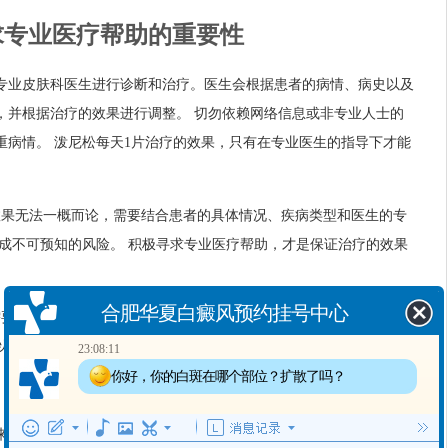
寻求专业医疗帮助的重要性
专业皮肤科医生进行诊断和治疗。医生会根据患者的病情、病史以及
，并根据治疗的效果进行调整。 切勿依赖网络信息或非专业人士的
重病情。 泼尼松每天1片治疗的效果，只有在专业医生的指导下才能
效果无法一概而论，需要结合患者的具体情况、疾病类型和医生的专
造成不可预知的风险。 积极寻求专业医疗帮助，才是保证治疗的效果
合肥华夏白癜风预约挂号中心
需要根据患者的病情和医生制定的详细诊疗方案来决定。 以下是一些
23:08:11
以及一些相关的建议：
你好，你的白斑在哪个部位？扩散了吗？
来判断。例如，症状的缓解程度、炎症指标的变化等等。 患者应定