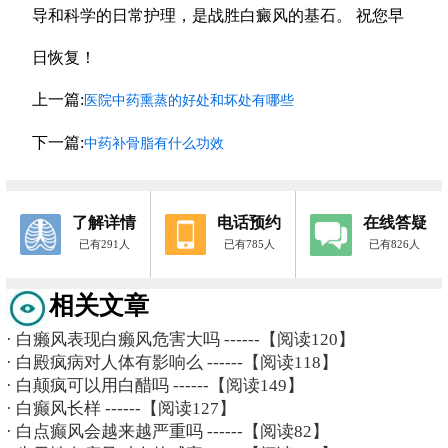
导和科学的日常护理，是战胜白癜风的基石。 祝您早
日恢复！
上一篇:
医院中药熏蒸的好处和坏处有哪些
下一篇:
中药补骨脂有什么功效
了解详情
电话预约
在线答疑
已有291人
已有785人
已有826人
相关文章
·
白癞风表现白癞风危害大吗
------【阅读120】
·
白殿疯病对人体有影响么
------【阅读118】
·
白颠疯可以用白醋吗
------【阅读149】
·
白癫风长样
------【阅读127】
·
白点癫风会越来越严重吗
------【阅读82】