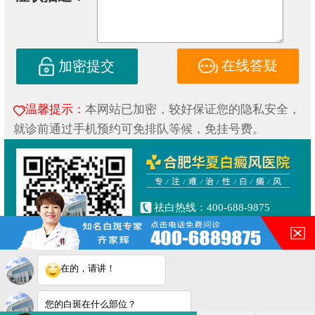
在线答疑
加密提交
温馨提示：
本网站已加密，较好保证您的隐私安全，
就诊前通过手机预约可免排队等候，免挂号费。
祛白热线：400-688-9875
健康专线：130-0306-3616
合肥市铜陵路与合裕路交叉口
东北角（天成大厦旁）
在的，请讲！
Copyright © 2019
合肥华夏白癜风研究院附属中医医院
皖ICP备16014022号-1
您的白斑在什么部位？
皖公网安备 34010202600853号