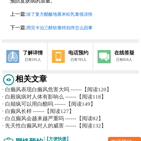
预防皮肤病的加重。
上一篇:
涂了复方醋酸地塞米松乳膏很凉快
下一篇:
用完卡泊三醇软膏特别痒怎么回事
了解详情
电话预约
在线答疑
已有291人
已有785人
已有826人
相关文章
·
白癞风表现白癞风危害大吗
------【阅读120】
·
白殿疯病对人体有影响么
------【阅读118】
·
白颠疯可以用白醋吗
------【阅读149】
·
白癫风长样
------【阅读127】
·
白点癫风会越来越严重吗
------【阅读82】
·
先天性白癫风对人的威害
------【阅读132】
【方便快捷】