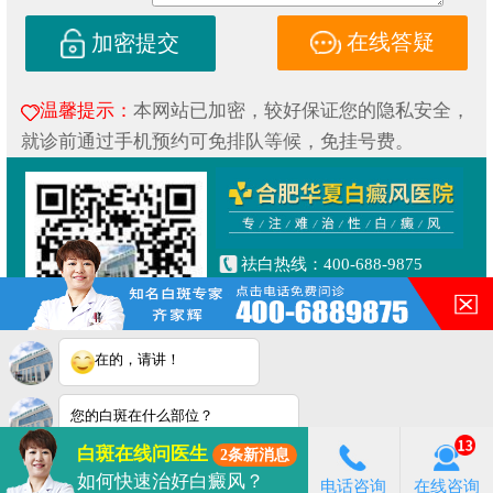
在线答疑
加密提交
温馨提示：
本网站已加密，较好保证您的隐私安全，
就诊前通过手机预约可免排队等候，免挂号费。
祛白热线：400-688-9875
健康专线：130-0306-3616
合肥市铜陵路与合裕路交叉口
东北角（天成大厦旁）
在的，请讲！
Copyright © 2019
合肥华夏白癜风研究院附属中医医院
皖ICP备16014022号-1
您的白斑在什么部位？
皖公网安备 34010202600853号
白斑在线问医生
2条新消息
2
连线专家
立即咨询
如何快速治好白癜风？
电话咨询
在线咨询