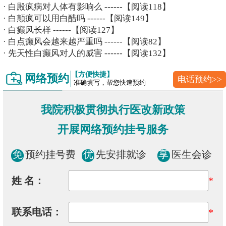
·
白殿疯病对人体有影响么
------【阅读118】
·
白颠疯可以用白醋吗
------【阅读149】
·
白癫风长样
------【阅读127】
·
白点癫风会越来越严重吗
------【阅读82】
·
先天性白癫风对人的威害
------【阅读132】
【方便快捷】
网络预约
电话预约>>
准确填写，帮您快速预约
我院积极贯彻执行医改新政策
开展网络预约挂号服务
免
预约挂号费
优
先安排就诊
享
医生会诊
姓 名：
*
联系电话：
*