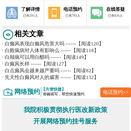
了解详情
电话预约
在线答疑
已有291人
已有785人
已有826人
相关文章
·
白癞风表现白癞风危害大吗
------【阅读120】
·
白殿疯病对人体有影响么
------【阅读118】
·
白颠疯可以用白醋吗
------【阅读149】
·
白癫风长样
------【阅读127】
·
白点癫风会越来越严重吗
------【阅读82】
·
先天性白癫风对人的威害
------【阅读132】
【方便快捷】
网络预约
电话预约>>
准确填写，帮您快速预约
我院积极贯彻执行医改新政策
开展网络预约挂号服务