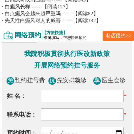
·
白癫风长样
------【阅读127】
·
白点癫风会越来越严重吗
------【阅读82】
·
先天性白癫风对人的威害
------【阅读132】
【方便快捷】
网络预约
电话预约>>
准确填写，帮您快速预约
我院积极贯彻执行医改新政策
开展网络预约挂号服务
免
预约挂号费
优
先安排就诊
享
医生会诊
姓 名：
*
联系电话：
*
预约时间：