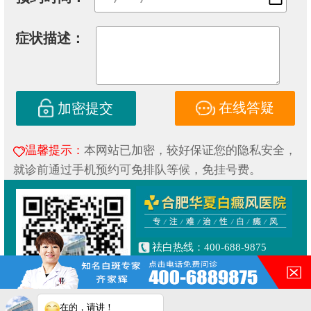
症状描述：
在线答疑
加密提交
温馨提示：
本网站已加密，较好保证您的隐私安全，
就诊前通过手机预约可免排队等候，免挂号费。
祛白热线：400-688-9875
健康专线：130-0306-3616
合肥市铜陵路与合裕路交叉口
东北角（天成大厦旁）
在的，请讲！